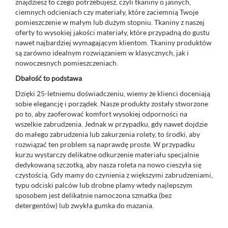
znajdziesz to czego potrzebujesz, czyli tkaniny o jasnych,
ciemnych odcieniach czy materiały, które zaciemnią Twoje
pomieszczenie w małym lub dużym stopniu. Tkaniny z naszej
oferty to wysokiej jakości materiały, które przypadną do gustu
nawet najbardziej wymagającym klientom. Tkaniny produktów
są zarówno idealnym rozwiązaniem w klasycznych, jak i
nowoczesnych pomieszczeniach.
Dbałość to podstawa
Dzięki 25-letniemu doświadczeniu, wiemy że klienci doceniają
sobie elegancję i porządek. Nasze produkty zostały stworzone
po to, aby zaoferować komfort wysokiej odporności na
wszelkie zabrudzenia. Jednak w przypadku, gdy nawet dojdzie
do małego zabrudzenia lub zakurzenia rolety, to środki, aby
rozwiązać ten problem są naprawdę proste. W przypadku
kurzu wystarczy delikatne odkurzenie materiału specjalnie
dedykowaną szczotką, aby nasza roleta na nowo cieszyła się
czystością. Gdy mamy do czynienia z większymi zabrudzeniami,
typu odciski palców lub drobne plamy wtedy najlepszym
sposobem jest delikatnie namoczona szmatka (bez
detergentów) lub zwykła gumka do mazania.