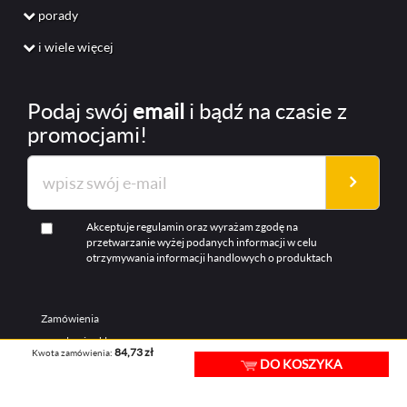
porady
i wiele więcej
Podaj swój
email
i bądź na czasie z
promocjami!
Akceptuje regulamin oraz wyrażam zgodę na
przetwarzanie wyżej podanych informacji w celu
otrzymywania informacji handlowych o produktach
Zamówienia
regulamin sklepu
84,73 zł
Kwota zamówienia:
DO KOSZYKA
sposoby płatności
koszty i zasady dostaw