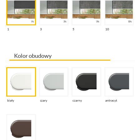
1
3
5
10
Kolor obudowy
biały
szary
czarny
antracyt