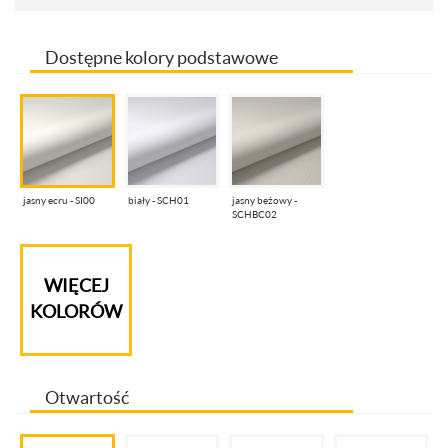
Dostępne kolory podstawowe
jasny ecru - SI00
biały - SCH01
jasny beżowy -
SCHBC02
WIĘCEJ
KOLORÓW
Otwartość