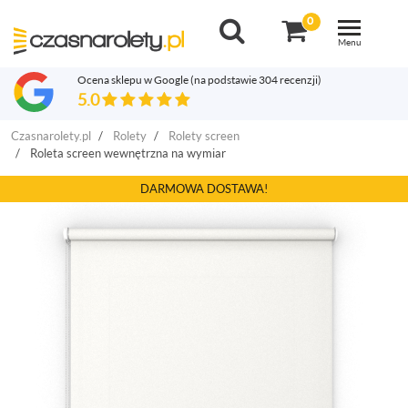
0
Toggle
navigation
Menu
Ocena sklepu w Google
(na podstawie 304 recenzji)
5.0
Czasnarolety.pl
Rolety
Rolety screen
Roleta screen wewnętrzna na wymiar
DARMOWA DOSTAWA!