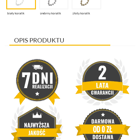
biały koralik
srebrny koralik
złoty koralik
OPIS PRODUKTU