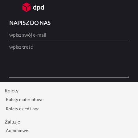
NAPISZ DO NAS
Rolety
Rolety materiałowe
Rolety dzień i noc
Żaluzje
Auminiowe