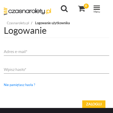
0
Toggle
navigation
Menu
Czasnarolety.pl
Logowanie użytkownika
Logowanie
Adres e-mail*
Wpisz hasło*
Nie pamiętasz hasła ?
ZALOGUJ