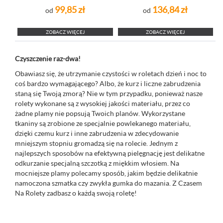
99,85 zł
136,84 zł
od
od
ZOBACZ WIĘCEJ
ZOBACZ WIĘCEJ
Czyszczenie raz-dwa!
Obawiasz się, że utrzymanie czystości w roletach dzień i noc to
coś bardzo wymagającego? Albo, że kurz i liczne zabrudzenia
staną się Twoją zmorą? Nie w tym przypadku, ponieważ nasze
rolety wykonane są z wysokiej jakości materiału, przez co
żadne plamy nie popsują Twoich planów. Wykorzystane
tkaniny są zrobione ze specjalnie powlekanego materiału,
dzięki czemu kurz i inne zabrudzenia w zdecydowanie
mniejszym stopniu gromadzą się na rolecie. Jednym z
najlepszych sposobów na efektywną pielęgnację jest delikatne
odkurzanie specjalną szczotką z miękkim włosiem. Na
mocniejsze plamy polecamy sposób, jakim będzie delikatnie
namoczona szmatka czy zwykła gumka do mazania. Z Czasem
Na Rolety zadbasz o każdą swoją roletę!