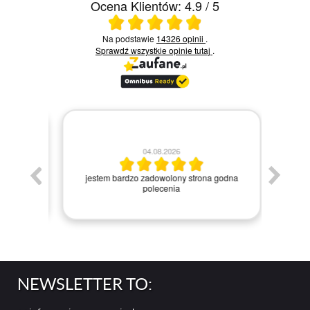
Ocena Klientów: 4.9 / 5
Ocena średnia 4.9 na 5
Na podstawie
14326 opinii
.
Sprawdź wszystkie opinie
tutaj
.
04.08.2026
Bar
mont
dowolona
ręcz
ienia,
jestem bardzo zadowolony strona godna
dro
kowane,
polecenia
"pędzel
zr
NEWSLETTER TO: