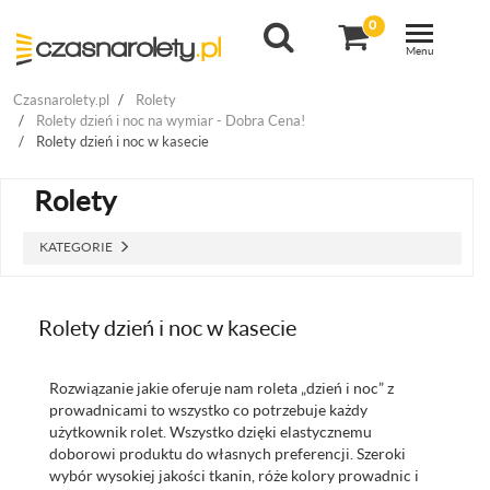
0
Toggle navigat
Menu
Czasnarolety.pl
Rolety
Rolety dzień i noc na wymiar - Dobra Cena!
Rolety dzień i noc w kasecie
Rolety
KATEGORIE
Rolety dzień i noc w kasecie
Rozwiązanie jakie oferuje nam roleta „dzień i noc” z
prowadnicami to wszystko co potrzebuje każdy
użytkownik rolet. Wszystko dzięki elastycznemu
doborowi produktu do własnych preferencji. Szeroki
wybór wysokiej jakości tkanin, róże kolory prowadnic i