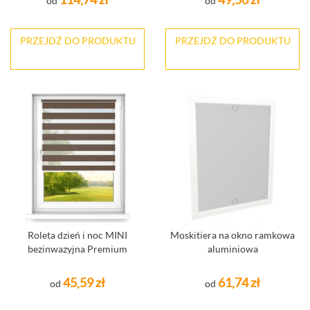
od
od
PRZEJDŹ DO PRODUKTU
PRZEJDŹ DO PRODUKTU
Roleta dzień i noc MINI
Moskitiera na okno ramkowa
bezinwazyjna Premium
aluminiowa
45,59 zł
61,74 zł
od
od