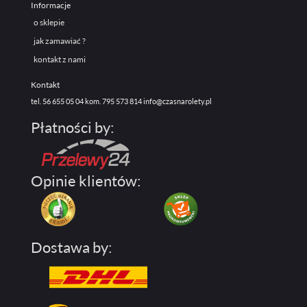
Informacje
o sklepie
jak zamawiać ?
kontakt z nami
Kontakt
tel. 56 655 05 04
kom. 795 573 814
info@czasnarolety.pl
Płatności by:
Opinie klientów:
Dostawa by: