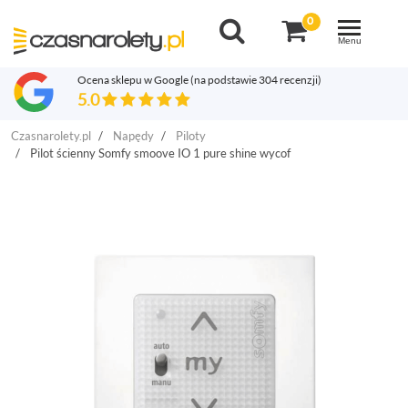
0
Toggle
navigation
Menu
Ocena sklepu w Google
(na podstawie 304 recenzji)
5.0
Czasnarolety.pl
Napędy
Piloty
Pilot ścienny Somfy smoove IO 1 pure shine wycof