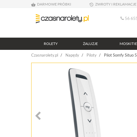
DARMOWE PRÓBKI
ZWROTY I REKLAMACJE
56 655
ROLETY
ŻALUZJE
MOSKITI
Czasnarolety.pl
Napędy
Piloty
Pilot Somfy Situo 