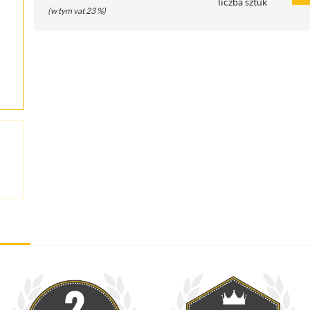
liczba sztuk
(w tym vat 23 %)