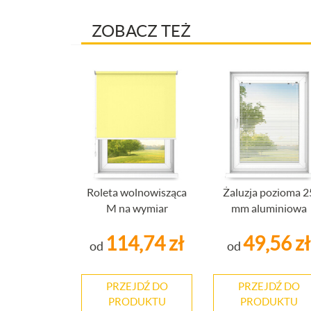
ZOBACZ TEŻ
Roleta wolnowisząca
Żaluzja pozioma 2
M na wymiar
mm aluminiowa
114,74 zł
49,56 zł
od
od
PRZEJDŹ DO
PRZEJDŹ DO
PRODUKTU
PRODUKTU