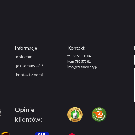
Informacje
Kontakt
o sklepie
tel. 56 655 05 04
kom. 795 573 814
jak zamawiać ?
info@czasnarolety.pl
kontakt z nami
Opinie
klientów: