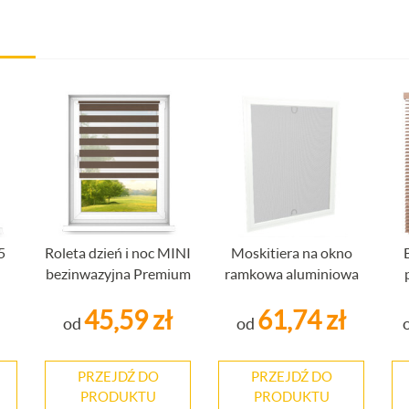
5
Roleta dzień i noc MINI
Moskitiera na okno
bezinwazyjna Premium
ramkowa aluminiowa
45,59 zł
61,74 zł
od
od
PRZEJDŹ DO
PRZEJDŹ DO
PRODUKTU
PRODUKTU