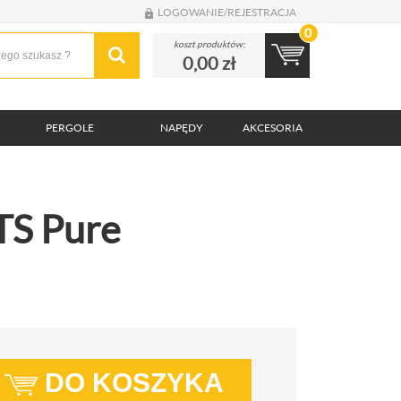
LOGOWANIE
/
REJESTRACJA
0
koszt produktów:
0,00 zł
PERGOLE
NAPĘDY
AKCESORIA
RTS Pure
DO KOSZYKA