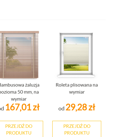
Bambusowa żaluzja
Roleta plisowana na
pozioma 50 mm, na
wymiar
wymiar
167,01 zł
29,28 zł
od
od
PRZEJDŹ DO
PRZEJDŹ DO
PRODUKTU
PRODUKTU