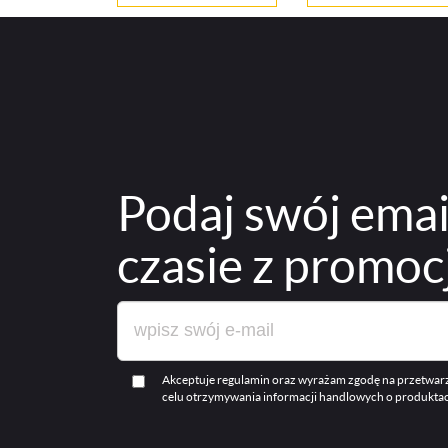
Podaj swój
emai
czasie z promoc
Akceptuje regulamin oraz wyrażam zgodę na przetwarz
celu otrzymywania informacji handlowych o produkta