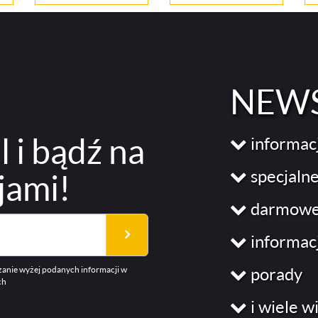
NEWS
l
i bądź na
informac
specjalne
jami!
darmowe 
informac
porady
anie wyżej podanych informacji w
ch
i wiele w