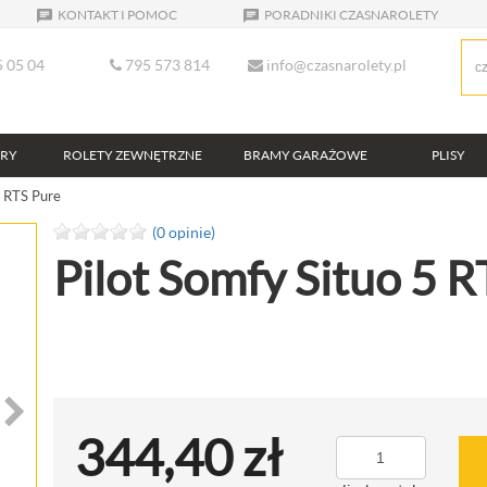
KONTAKT I POMOC
PORADNIKI CZASNAROLETY
 05 04
795 573 814
info@czasnarolety.pl
ERY
ROLETY ZEWNĘTRZNE
BRAMY GARAŻOWE
PLISY
5 RTS Pure
(0 opinie)
Pilot Somfy Situo 5 
344,40 zł