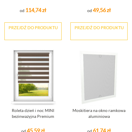
114,74 zł
49,56 zł
od
od
PRZEJDŹ DO PRODUKTU
PRZEJDŹ DO PRODUKTU
Roleta dzień i noc MINI
Moskitiera na okno ramkowa
bezinwazyjna Premium
aluminiowa
45,59 zł
61,74 zł
od
od