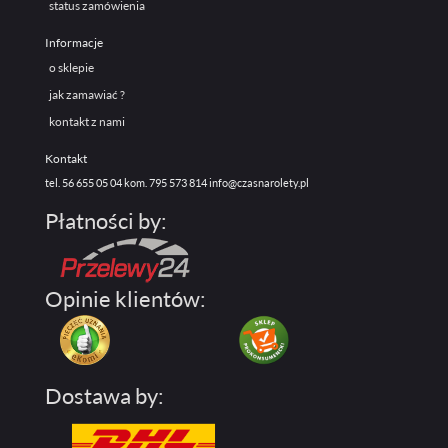
status zamówienia
Informacje
o sklepie
jak zamawiać ?
kontakt z nami
Kontakt
tel. 56 655 05 04
kom. 795 573 814
info@czasnarolety.pl
Płatności by:
Opinie klientów:
Dostawa by: