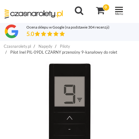
0
Toggle
navigation
Menu
Ocena sklepu w Google
(na podstawie 304 recenzji)
5.0
Czasnarolety.pl
Napędy
Piloty
Pilot Inel PIL-09DL CZARNY przenośny 9-kanałowy do rolet